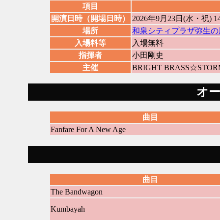
項目
開演日時（開場日時）
2026年9月23日(水・祝) 
場所
和泉シティプラザ弥生の
入場料等
入場無料
指揮者
小田剛史
主催
BRIGHT BRASS☆STOR
オ
曲目
Fanfare For A New Age
曲目
The Bandwagon
Kumbayah