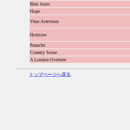
Blue Jeans
Hope
Vitae Aeternum
Horizons
Panache
Country Scene
A London Overture
トップページへ戻る