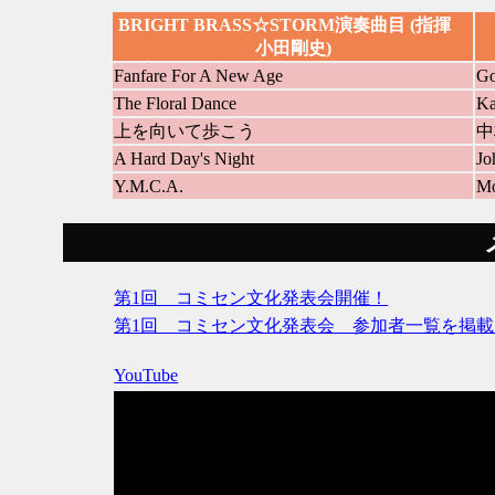
BRIGHT BRASS☆STORM演奏曲目 (指揮
小田剛史)
Fanfare For A New Age
Go
The Floral Dance
Ka
上を向いて歩こう
中
A Hard Day's Night
Jo
Y.M.C.A.
Mo
第1回 コミセン文化発表会開催！
第1回 コミセン文化発表会 参加者一覧を掲
YouTube