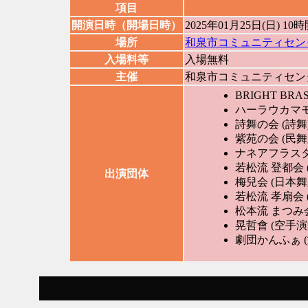
項目
開演日時（開場日時）
2025年01月25日(日) 1
場所
和泉市コミュニティセン
入場料等
入場無料
主催
和泉市コミュニティセン
BRIGHT BR
ハーラウカマモ
詩舞の会 (詩舞
紫苑の会 (民舞
ナネアフラスタ
若松流 登都会 
出演団体
梅兒会 (日本舞
若松流 孝扇会 
松本流 まつみ会
晃哲會 (空手
劇団かんふぁ (