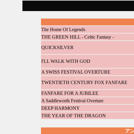
The Home Of Legends
THE GREEN HILL - Celtic Fantasy -
QUICKSILVER
I'LL WALK WITH GOD
A SWISS FESTIVAL OVERTURE
TWENTIETH CENTURY FOX FANFARE
FANFARE FOR A JUBILEE
A Saddleworth Festival Overture
DEEP HARMONY
THE YEAR OF THE DRAGON
ア