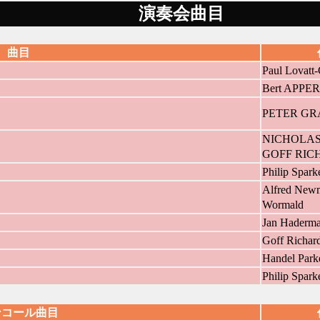
演奏会曲目
曲目
Paul Lovatt
Bert APP
PETER G
NICHOLAS
GOFF RIC
Philip Spark
Alfred Newm
Wormald
Jan Haderm
Goff Richar
Handel Parke
Philip Spark
ンコール曲目