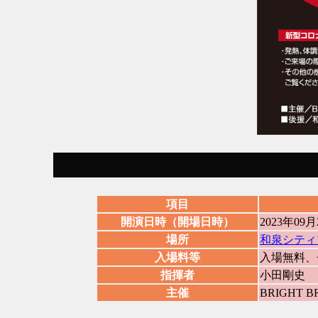
項目
開演日時（開場日時）
2023年09
場所
和泉シティ
入場料等
入場無料、
指揮者
小田剛史
主催
BRIGHT 