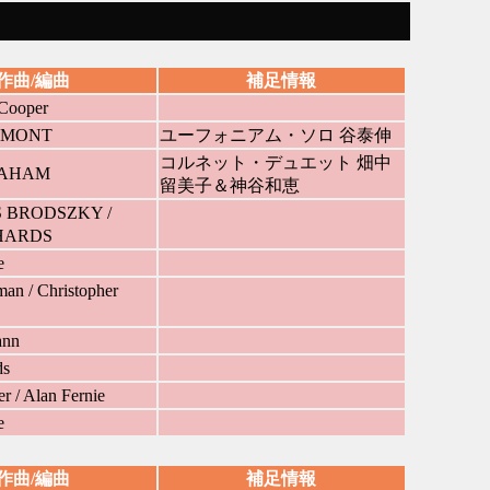
作曲/編曲
補足情報
-Cooper
ERMONT
ユーフォニアム・ソロ 谷泰伸
コルネット・デュエット 畑中
RAHAM
留美子＆神谷和恵
 BRODSZKY /
HARDS
e
an / Christopher
ann
ds
r / Alan Fernie
e
作曲/編曲
補足情報